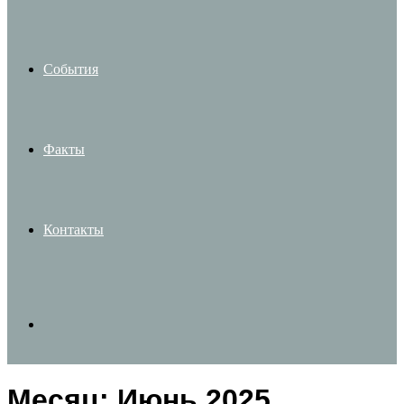
События
Факты
Контакты
Search
Месяц:
Июнь 2025
for